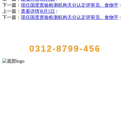
下一篇：
现任国度查验检测机构天分认定评审员、食物平
:
上一篇：
查看详情]8月1日
:
下一篇：
现任国度查验检测机构天分认定评审员、食物平
:
QUICK CONTACT US
0312-8799-456
河北wnsr威尼斯食品有限公司创建于1991年，是经省级注册的大型农
产品加工出口企业，注册资金2000万元，总资产1亿多元。公司产品有
速冻甜糯玉米，芦笋，青豆，草莓，花菜，青刀豆，混合菜，胡萝卜
等。
服务支持
关于我们