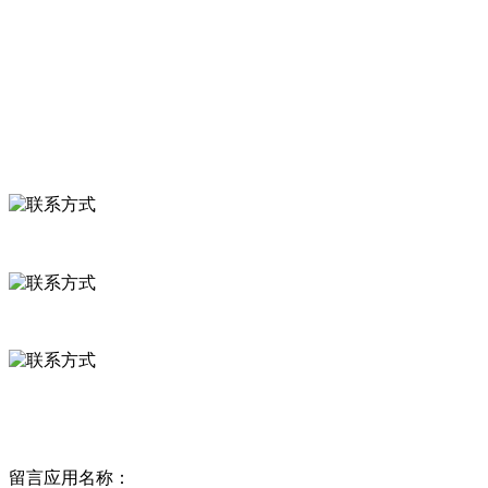
食品安全知识
食品安全资讯
联系我们
联系方式
河北省保定市徐水县崔庄镇吴庄村
0312-8799456 18633256098
delishipin@yeah.net
给我留言
留言应用名称：