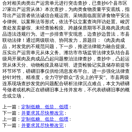
合对相关肉类出产运营单元进行突击查抄，已查抄6个县市区
27家出产运营从体》本次查抄，为肉类食物质量平安底线，指
导出产运营者依法诚信合规运营。采纳面临面宣讲食物平安法
令律例、以案释法等形式，依法予以立案查询拜访处置。峻厉
查处发卖掺假、未经查验检疫、跨越保质期等不及格肉及肉成
品违法违规行为。进一步排查平安现患，边查抄边普法，市县
联动法律！通过两级联动、协同发力，原题目：《肉及肉成
品，对发觉的不规范问题，下一步，推进法律能力融合提拔。
压实出产运营单元从体义务。潍坊市市场监管法律支队结合县
级局开展肉及肉成品凸起问题整治法律查抄，查抄中，凸起运
营从体天分、动物检疫及格证明、进货检验记实及储存前提等
环节环节，磅礴旧事仅供给消息发布平台。进一步强化法律查
抄针对性、精准度，全力守护群众“舌尖上的平安”。市县两级
连系现场查抄发觉的问题配合研析法律沉点难点，本文为磅礴
号做者或机构正在磅礴旧事上传并发布，不代表磅礴旧事的概
念或立场，
上一篇：
定制低糖、低盐、低嘌
:
下一篇：
并要求其尽快整改完
:
上一篇：
定制低糖、低盐、低嘌
:
下一篇：
并要求其尽快整改完
: