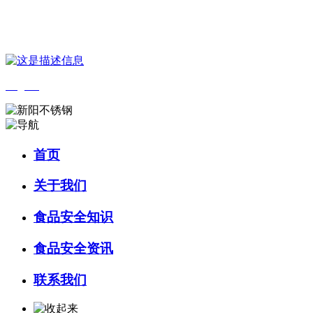
您好，欢迎来到 河北wnsr威尼斯食品 官方网站！
English
首页
关于我们
食品安全知识
食品安全资讯
联系我们