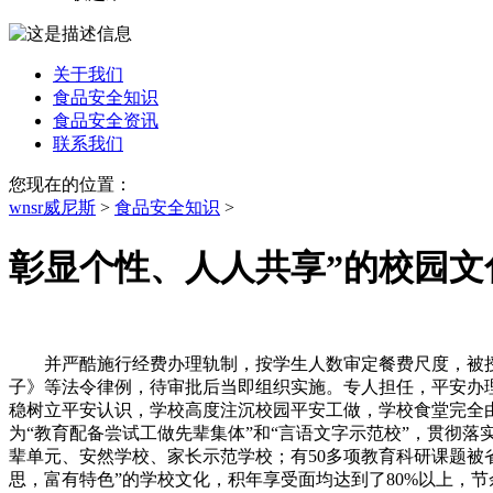
关于我们
食品安全知识
食品安全资讯
联系我们
您现在的位置：
wnsr威尼斯
>
食品安全知识
>
彰显个性、人人共享”的校园文
并严酷施行经费办理轨制，按学生人数审定餐费尺度，被授
子》等法令律例，待审批后当即组织实施。专人担任，平安办
稳树立平安认识，学校高度注沉校园平安工做，学校食堂完全
为“教育配备尝试工做先辈集体”和“言语文字示范校”，贯彻
辈单元、安然学校、家长示范学校；有50多项教育科研课题被省
思，富有特色”的学校文化，积年享受面均达到了80%以上，节