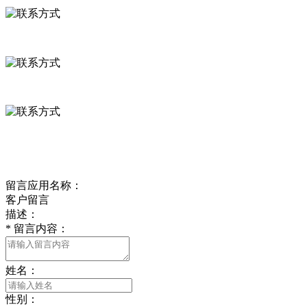
河北省保定市徐水县崔庄镇吴庄村
0312-8799456 18633256098
delishipin@yeah.net
给我留言
留言应用名称：
客户留言
描述：
*
留言内容：
姓名：
性别：