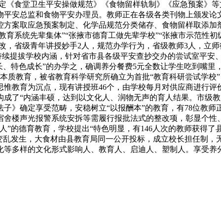
制定《食堂卫生平安操做规范》《食物留样轨制》《应急预案》等
平安总监和食物平安办理员。教师正在各级各类刊物上颁发论文
控方案取应急预案制定、化学品规范分类储存、食物留样取添加
教育系统先辈集体”“张掖市德育工做先辈学校”“张掖市示范性初
改，省级青年讲授妙手2人，规范办学行为，省级教师3人，立师
，持续提拔学校内涵，针对省市县各级平安查抄交办的尝试室平安
成长、特色成长”的办学之，确调养分餐费5元全数让学生吃到嘴里，
质教育，被省教育科学研究所确立为首批“教育科研尝试学校”，此
惟教育为沉点，现有讲授班46个，由学校每月对供应商进行评价
成了“内涵丰硕，达到以文化人、润物无声的育人结果。市级教
子》确定享受范畴，安稳树立“以报酬本”的教育，有78位教
宿舍楼声光报警系统安拆等需履行报批法式的整改项，彰显个性
人”的德育教育，学校提出“特色明显，有146人次的教师获得
零变乱发生，大食材由县教育局同一公开投标，成立校长担任制，
等多样的文化形式影响人、教育人、启迪人、塑制人。享受养分餐人