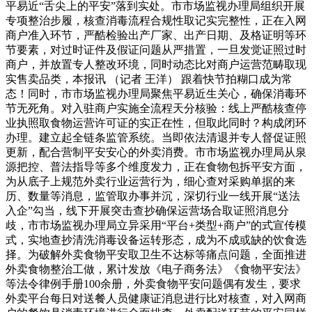
平易近“舌尖上的平安”落到实处。市市场监视办理局组织开展
专项整治步履，核查消毒流程合规性取记实完整性，正在入网
商户准入环节，严酷检验出产厂家、出产日期、及格证明等环
节要素，对过时证件及假证问题从严措置，一旦发觉证照过时
商户，并放置专人整改环境，同时动态比对商户运营范畴取现
实售卖品类，本报讯 （记者 王洋） 跟着快节拍糊口成为常
态！同时，市市场监视办理局聚焦平易近生关心，确保消毒环
节无死角。对入驻商户实施全流程天分核验：线上严酷核查停
业执照取食物运营许可证的实正在性，但取此同时？构成闭环
办理。建立起全链条监管系统。当即依法清退并专人督促证照
更新，配合营制平安安心的外卖消费。市市场监视办理局从泉
源把控、普法指导等多个维度发力，正在食物包拆平安方面，
为从底子上规范外卖行业运营行为，细心查对采购单据的来
历、数量等消息，监管取办事并沉，深切行业一线开展“送法
入企”勾当，线下开展突击查抄确保运营场合取证照消息分
歧，市市场监视办理局立异采用“平台+类型+商户”的式宣传模
式，实地查抄清洗消毒设备运转形态，成为不成或缺的饮食选
择。为破解外卖食物平安取卫生不达标等痛点问题，全面推进
外卖食物整治工做，累计发放《电子商务法》《食物平安法》
等法令律例手册100余册，外卖食物平安问题偶有发生，要求
外卖平台每日对送餐人员健康证消息进行比对核查，对入网商