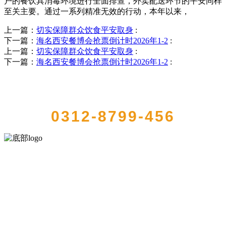
户的餐饮具消毒环境进行全面排查，外卖配送环节的平安同样
至关主要。通过一系列精准无效的行动，本年以来，
上一篇：
切实保障群众饮食平安取身
:
下一篇：
海名西安餐博会抢票倒计时2026年1-2
:
上一篇：
切实保障群众饮食平安取身
:
下一篇：
海名西安餐博会抢票倒计时2026年1-2
:
QUICK CONTACT US
0312-8799-456
河北wnsr威尼斯食品有限公司创建于1991年，是经省级注册的大型农
产品加工出口企业，注册资金2000万元，总资产1亿多元。公司产品有
速冻甜糯玉米，芦笋，青豆，草莓，花菜，青刀豆，混合菜，胡萝卜
等。
服务支持