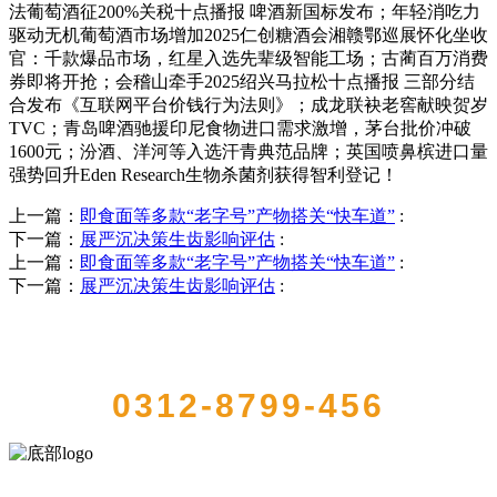
法葡萄酒征200%关税十点播报 啤酒新国标发布；年轻消吃力
驱动无机葡萄酒市场增加2025仁创糖酒会湘赣鄂巡展怀化坐收
官：千款爆品市场，红星入选先辈级智能工场；古蔺百万消费
券即将开抢；会稽山牵手2025绍兴马拉松十点播报 三部分结
合发布《互联网平台价钱行为法则》；成龙联袂老窖献映贺岁
TVC；青岛啤酒驰援印尼食物进口需求激增，茅台批价冲破
1600元；汾酒、洋河等入选汗青典范品牌；英国喷鼻槟进口量
强势回升Eden Research生物杀菌剂获得智利登记！
上一篇：
即食面等多款“老字号”产物搭关“快车道”
:
下一篇：
展严沉决策生齿影响评估
:
上一篇：
即食面等多款“老字号”产物搭关“快车道”
:
下一篇：
展严沉决策生齿影响评估
:
QUICK CONTACT US
0312-8799-456