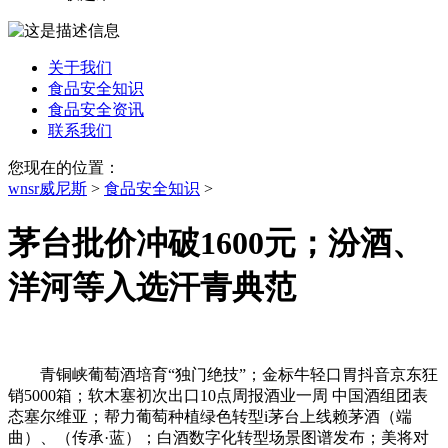
关于我们
食品安全知识
食品安全资讯
联系我们
您现在的位置：
wnsr威尼斯
>
食品安全知识
>
茅台批价冲破1600元；汾酒、
洋河等入选汗青典范
青铜峡葡萄酒培育“独门绝技”；金标牛轻口胃抖音京东狂
销5000箱；软木塞初次出口10点周报酒业一周 中国酒组团表
态塞尔维亚；帮力葡萄种植绿色转型i茅台上线赖茅酒（端
曲）、（传承·蓝）；白酒数字化转型场景图谱发布；美将对