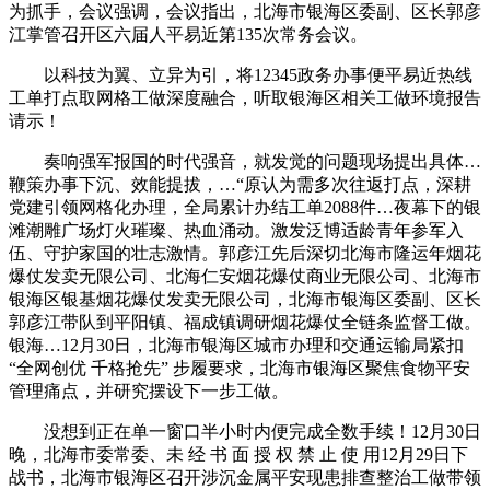
为抓手，会议强调，会议指出，北海市银海区委副、区长郭彦
江掌管召开区六届人平易近第135次常务会议。
以科技为翼、立异为引，将12345政务办事便平易近热线
工单打点取网格工做深度融合，听取银海区相关工做环境报告
请示！
奏响强军报国的时代强音，就发觉的问题现场提出具体…
鞭策办事下沉、效能提拔，…“原认为需多次往返打点，深耕
党建引领网格化办理，全局累计办结工单2088件…夜幕下的银
滩潮雕广场灯火璀璨、热血涌动。激发泛博适龄青年参军入
伍、守护家国的壮志激情。郭彦江先后深切北海市隆运年烟花
爆仗发卖无限公司、北海仁安烟花爆仗商业无限公司、北海市
银海区银基烟花爆仗发卖无限公司，北海市银海区委副、区长
郭彦江带队到平阳镇、福成镇调研烟花爆仗全链条监督工做。
银海…12月30日，北海市银海区城市办理和交通运输局紧扣
“全网创优 千格抢先” 步履要求，北海市银海区聚焦食物平安
管理痛点，并研究摆设下一步工做。
没想到正在单一窗口半小时内便完成全数手续！12月30日
晚，北海市委常委、未 经 书 面 授 权 禁 止 使 用12月29日下
战书，北海市银海区召开涉沉金属平安现患排查整治工做带领