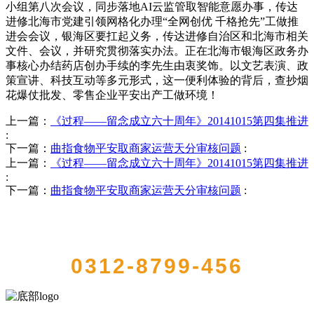
小组第八次会议，同步落地AI云监管取智能意愿办事，传达
进修北海市党建引领网格化办理“全网创优 千格抢先”工做推
进会会议，银海区要扛起义务，传达进修自治区和北海市相关
文件、会议，并研究贯彻落实办法。正在北海市银海区政务办
事核心办结药店创办手续的李先生由衷奖饰。以文艺表演、政
策宣讲、科技互动等多元形式，这一便利体验的背后，查抄烟
花爆仗批发、零售企业平安出产工做环境！
上一篇：
《过程——留念成立六十周年》20141015第四集推进
:
下一篇：
曲指食物平安取商家运营天分审核问题
:
上一篇：
《过程——留念成立六十周年》20141015第四集推进
:
下一篇：
曲指食物平安取商家运营天分审核问题
:
QUICK CONTACT US
0312-8799-456