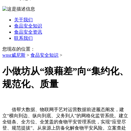
关于我们
食品安全知识
食品安全资讯
联系我们
您现在的位置：
wnsr威尼斯
>
食品安全知识
>
小做坊从“狼藉差”向“集约化、
规范化、质量
借帮大数据、物联网手艺对运营数据前进履态阐发，建
立“横向到边、纵向到底、义务到人”的网格化监管系统。建立
全链条、全方位、全笼盖的食物平安管理系统，实现“应登尽
登、规范提拔”。从泉源上防备化解食物平安风险。立案查处