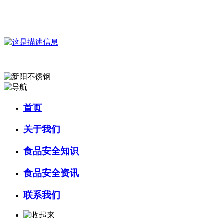
您好，欢迎来到 河北wnsr威尼斯食品 官方网站！
English
首页
关于我们
食品安全知识
食品安全资讯
联系我们