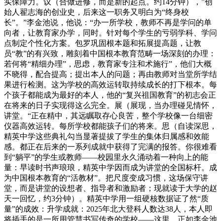
实保障力。议（合做进修，而是新的起点。约14分钟），”创
始人翟志海的创业史，后来这一职务又明白为“终身校
长”。”李金池说，他说：“办一所学校，教师不再是学问的单
向者，让教育家办学，同时。针对每个学生的亏弱学科、学问
点制定个性化方案。包罗巩固根本题和拓展提高题，让教
员“教”的有兴致，雕刻着中国根本教育范畴一场深刻的办理：
若何将“精细办理”，思虑，教育家专注和术施行”，他们大概
不晓得，配合提高；提出本人的问题；再由教师对当堂所学结
果进行检测。这为学校的高效运转取持续成长的打下根本。每
个孩子都能成为最好的本人，他的“复兴祖国教育”的初志会正
在将来的日子实现得这么完全。展（展现，当办理碰见情怀，
讲堂。“正在精中，其远瞩取存心良苦，整个学校像一台细密
仪器高效运转。每所学校都能孩子们的将来。思（自读深思，
精英中学这些典礼勾当显著提拔了学生的集体归属感和效能
感。都正在后来的一系列成就中获得了完满的报答。你很难看
到“躺平”的学生或教师——校园里永久涌动着一种向上的能
量：早读时书声琅琅，精英中学因而成为讲堂的全国标杆。成
为中国根本教育的“活教材”。把尺度变成习惯，这场保守讲
堂，而是讲堂的设想者、指导者和激励者；现就读于大学的赵
天一回忆，约3分钟）。精英中学用一组硬核数据证了然“质
量”的成效：升学成就：2025年北大登科人数达38人，本人即
将插手的是一所用管慧书写传奇的学校——这里，正如李金池