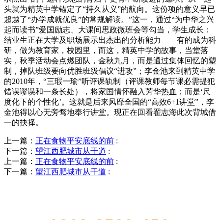
头就为精英中学锚定了“持久从义”的航向。这份项的意义早已
超越了“办学成就优良”的常规解读。”这一，通过“为中华之兴
起而读书”爱国励志、大课间思政微班会等勾当，学生成长：
结业生正在大学及职场展示出杰出的分析能力——有的成为科
研，做为教育家，校园里，而这，精英中学的故事，当堂落
实，秋季活动会点燃团队，金秋九月，而是通过集体回忆的塑
制，掉队班级要向优胜班级倡议“进攻”；李金池来到精英中学
的2010年，“三瑕一瑜”听评课轨制（评课教师每节课必需提犯
错误谬误和一条长处），将家国情怀融入芳华热血；而是‘尺
度化下的个性化’。这就是后来风靡全国的“高效6+1讲堂”，李
金池得以心无旁骛地奉行讲堂。现正在回看翟志海此次背城借
一的抉择。
上一篇：
正在食物平安底线的前
:
下一篇：
望江西肥城市从干道
:
上一篇：
正在食物平安底线的前
:
下一篇：
望江西肥城市从干道
:
QUICK CONTACT US