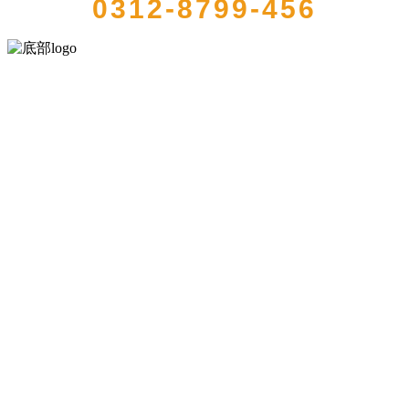
0312-8799-456
河北wnsr威尼斯食品有限公司创建于1991年，是经省级注册的大型农
产品加工出口企业，注册资金2000万元，总资产1亿多元。公司产品有
速冻甜糯玉米，芦笋，青豆，草莓，花菜，青刀豆，混合菜，胡萝卜
等。
服务支持
关于我们
食品安全知识
食品安全资讯
联系我们
联系方式