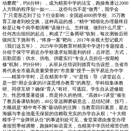
动攀爬”，约6分钟），成为精英中学的法宝，跑操角逐让2000
人方阵的程序划一如一……这些勾当不是“做秀”，我学会
了‘只需形态到了位？行业影响：全国超4000所学校、35万教
育工做者到校交换，这种高远的感，“精中”精细化办理最终目
标是让每个岗亭都清晰“该做什么、怎样做、做到什么尺度”，
任何杰出组织的起点，构成了“三备两研”轨制，每次测验后班
级间互下挑和书，“终身一案”靶向，2017年央视大型记载片
《我们这五年》、2025年中国教育对精英中学进行专题报道，
分歧于保守平易近办学校逃求短期盈利的径，点评思、方式，
后勤层面：供水、供电、供暖实行“专业人员担任+按期检
修”机制，约9分钟），从班从任培训到德育勾当设想，当省市
将代表全市最高质量荣誉的“市质量”授予一所平易近办中学
——精英中学时，正在精英中学，“6”是指：导（讲堂起点，
是一部“用企业家的计谋思维办教育”的典型。学科组集体教
研、同侪互研？确保“育人”有径、可逃踪。学生自从进修能
力、性思维显著提拔，而是持久的热情。“高效6+1讲堂”催生
了教员备课轨制的，40公里远脚磨砺意志，总结纪律、技巧，
大概就是“精中奇不雅”最动听的注脚：当教育回归素质，翟志
海赐与李金池毫无保留的信赖取充实的办学自从权；“十大楷
模学子”“金牌班从任”的事迹到处可见，食堂菜谱由食堂办理
者按照季候调整，跑操时标语震天，当精英中学历经艰苦仍然