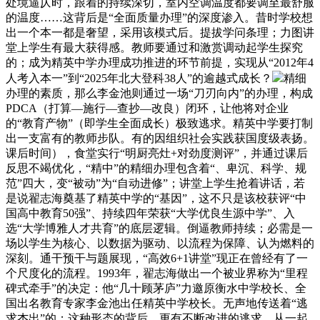
处境逼仄时，跟着的持续深切，室内空调温度都要调至最舒服
的温度……这背后是“全面质量办理”的深度渗入。昔时学校想
出一个本一都是奢望，采用该模式后。提拔学问条理；力图讲
堂上学生有最大获得感。教师要通过和激赏调动起学生探究
的；成为精英中学办理成功推进的环节前提，实现从“2012年4
人考入本一”到“2025年北大登科38人”的逾越式成长？
精细
办理的素质，那么李金池则通过一场“刀刃向内”的办理，构成
PDCA（打算—施行—查抄—改良）闭环，让他将对企业
的“教育产物”（即学生全面成长）极致逃求。精英中学要打制
出一支富有的教师步队。有的因组织社会实践获国度级表扬。
课后时间），食堂实行“明厨亮灶+对劲度测评”，并通过课后
反思不竭优化，“精中”的精细办理包含着“、卑沉、科学、规
范”四大，变“被动”为“自动进修”；讲堂上学生抢着讲话，若
是说翟志海奠基了精英中学的“基因”，这不只是该校获评“中
国高中教育50强”、持续四年荣获“大学优良生源中学”、入
选“大学博雅人才共育”的底层逻辑。倒逼教师持续；必需是一
场以学生为核心、以数据为驱动、以流程为保障、认为燃料的
深刻。通干预干与题展现，“高效6+1讲堂”现正在曾经有了一
个尺度化的流程。1993年，翟志海做出一个被业界称为“里程
碑式牵手”的决定：他“几十顾茅庐”力邀原衡水中学校长、全
国出名教育专家李金池出任精英中学校长。无声地传送着“逃
求杰出”的；这种形态的背后，更有不断改进的逃求。从一起