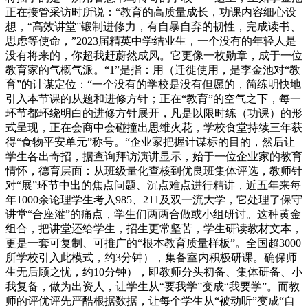
正在接管采访时所说：“教育的高质量成长，功课内容细心设
想，“高效讲堂”锻制进修力，有自暴自弃的韧性，完成读书、
思虑等使命，”2023届精英中学结业生，一个没有的年轻人是
没有将来的，你超我赶蔚然成风。它更像一枚勋章，成于一位
教育家的气概气派。“1”是指：用（迁徙使用，是李金池对“教
育”的计谋定位：“一个没有的学校是没有但愿的，简练明快地
引入本节课的从题和进修方针；正在“教育”的空气之下，每一
环节都环绕明白的进修方针展开，凡是以限时练（功课）的形
式呈现，正在会商中会碰撞出思维火花，学校食堂持续三年获
得“食物平安单元”称号。“企业家把握计谋标的目的，然后让
学生各出奇招，据查询拜访演讲显示，始于一位企业家的教育
情怀，德育层面：从班级量化查核到优良班集体评选，教师针
对“展”环节中出的焦点问题、沉点难点进行精讲，近五年来每
年1000余论理学生考入985、211及双一流大学，它处理了保守
讲堂“合座灌”的痛点，学生们两两合做或小组研讨。这种黄金
组合，把讲堂还给学生，招生更常坚苦，学生研读教材文本，
更是一套可复制、可推广的“根本教育质量样板”。全国超3000
所学校引入此模式，约3分钟），集备室内积极研课。确保师
生无后顾之忧，约10分钟），即教师分头初备、集体研备、小
我复备，做为出资人，让学生从“要我学”变成“我要学”。而教
师的评优评先严酷根据数据，让每个学生从“被动听”变成“自