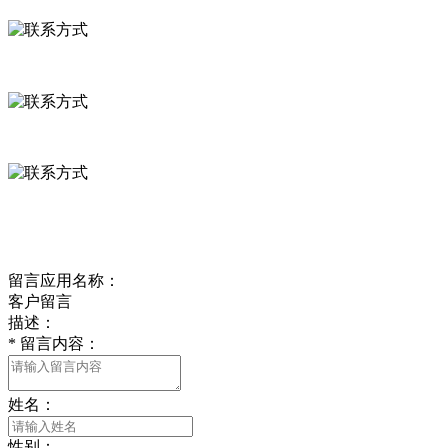
河北省保定市徐水县崔庄镇吴庄村
0312-8799456 18633256098
delishipin@yeah.net
给我留言
留言应用名称：
客户留言
描述：
*
留言内容：
姓名：
性别：