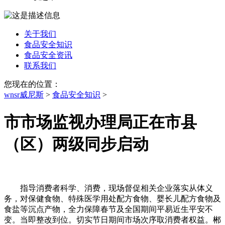
关于我们
食品安全知识
食品安全资讯
联系我们
您现在的位置：
wnsr威尼斯
>
食品安全知识
>
市市场监视办理局正在市县
（区）两级同步启动
指导消费者科学、消费，现场督促相关企业落实从体义
务，对保健食物、特殊医学用处配方食物、婴长儿配方食物及
食盐等沉点产物，全力保障春节及全国期间平易近生平安不
变。当即整改到位。切实节日期间市场次序取消费者权益。郴