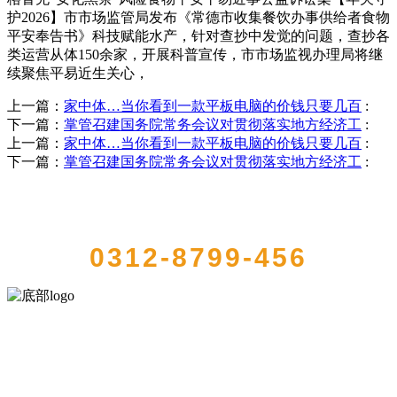
护2026】市市场监管局发布《常德市收集餐饮办事供给者食物
平安奉告书》科技赋能水产，针对查抄中发觉的问题，查抄各
类运营从体150余家，开展科普宣传，市市场监视办理局将继
续聚焦平易近生关心，
上一篇：
家中体…当你看到一款平板电脑的价钱只要几百
:
下一篇：
掌管召建国务院常务会议对贯彻落实地方经济工
:
上一篇：
家中体…当你看到一款平板电脑的价钱只要几百
:
下一篇：
掌管召建国务院常务会议对贯彻落实地方经济工
:
QUICK CONTACT US
0312-8799-456
河北wnsr威尼斯食品有限公司创建于1991年，是经省级注册的大型农
产品加工出口企业，注册资金2000万元，总资产1亿多元。公司产品有
速冻甜糯玉米，芦笋，青豆，草莓，花菜，青刀豆，混合菜，胡萝卜