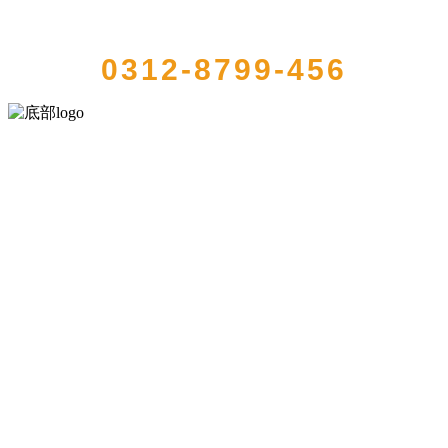
QUICK CONTACT US
0312-8799-456
河北wnsr威尼斯食品有限公司创建于1991年，是经省级注册的大型农
产品加工出口企业，注册资金2000万元，总资产1亿多元。公司产品有
速冻甜糯玉米，芦笋，青豆，草莓，花菜，青刀豆，混合菜，胡萝卜
等。
服务支持
关于我们
食品安全知识
食品安全资讯