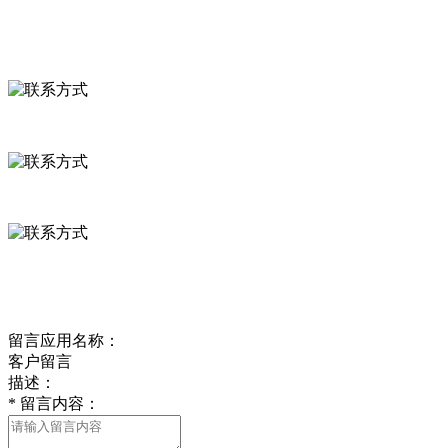
联系我们
联系方式
河北省保定市徐水县崔庄镇吴庄村
0312-8799456 18633256098
delishipin@yeah.net
给我留言
留言应用名称：
客户留言
描述：
*
留言内容：