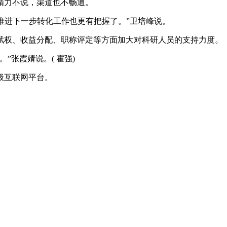
精力不说，渠道也不畅通。
推进下一步转化工作也更有把握了。”卫培峰说。
权、收益分配、职称评定等方面加大对科研人员的支持力度。
张霞婧说。( 霍强)
级互联网平台。
速冻甜糯玉米，芦笋，青豆，草莓，花菜，青刀豆，混合菜，胡萝卜等。