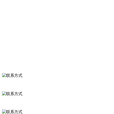
服务支持
关于我们
食品安全知识
食品安全资讯
联系我们
联系方式
河北省保定市徐水县崔庄镇吴庄村
0312-8799456 18633256098