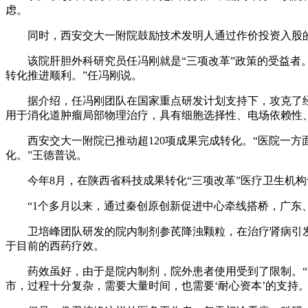
虑。
同时，西安交大一附院鼓励技术发明人通过作价投资入股的方
该院肝胆外科研究员任冯刚就是“三项改革”政策的受益者。“
转化推进顺利。”任冯刚说。
据介绍，任冯刚团队在国家重点研发计划支持下，攻克了经
用于消化道肿瘤局部物理治疗，具有细胞选择性、电场依赖性
西安交大一附院已推动超120项成果完成转化。“医院一方
化。”王德普说。
今年8月，在陕西省科技成果转化“三项改革”医疗卫生机构
“1个多月以来，通过秦创原创新促进中心牵线搭桥，广东、
卫培峰团队研发的院内制剂参芪降浊颗粒，在治疗肾病引发的蛋
于目前的西药疗效。
药效虽好，由于是院内制剂，院外患者使用受到了限制。“医
市，过程十分复杂，需要大量时间，也需要‘耐心资本’的支持。