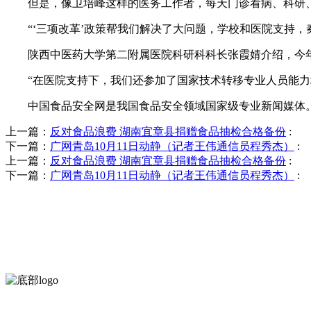
但是，像卫培峰这样的医务工作者，每天门诊看病、科研、
“‘三项改革’政策帮我们解决了大问题，学校和医院支持，
陕西中医药大学第二附属医院科研科科长张霞婧介绍，今年
“在医院支持下，我们还参加了国家技术转移专业人员能力培训
中国食品安全网是我国食品安全领域国家级专业新闻媒体。
上一篇：
反对食品浪费 湖南宜章县捐赠食品抽检合格备份
:
下一篇：
广网青岛10月11日动静（记者王伟通信员程秀杰）
:
上一篇：
反对食品浪费 湖南宜章县捐赠食品抽检合格备份
:
下一篇：
广网青岛10月11日动静（记者王伟通信员程秀杰）
:
河北wnsr威尼斯食品有限公司创建于1991年，是经省级注册的大型