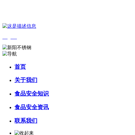
您好，欢迎来到 河北wnsr威尼斯食品 官方网站！
English
首页
关于我们
食品安全知识
食品安全资讯
联系我们