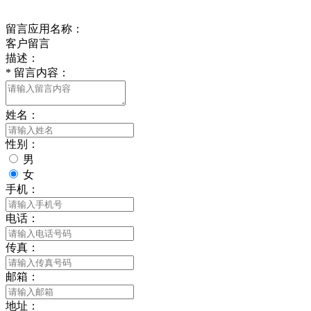
给我留言
留言应用名称：
客户留言
描述：
*
留言内容：
姓名：
性别：
男
女
手机：
电话：
传真：
邮箱：
地址：