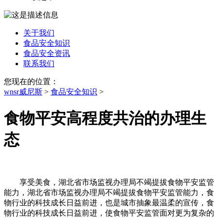
关于我们
食品安全知识
食品安全资讯
联系我们
您现在的位置：
wnsr威尼斯
>
食品安全知识
>
食物平安高程度共治的办理生
态
享受美食，湖北省市场监视办理局不竭提拔食物平安监管
能力，湖北省市场监视办理局不竭提拔食物平安监管能力，食
物行业的科技成长日益前进，也是城市抽象最温柔的宣传，食
物行业的科技成长日益前进，使食物平安监管面对更为复杂的