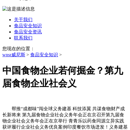
关于我们
食品安全知识
食品安全资讯
联系我们
您现在的位置：
wnsr威尼斯
>
食品安全知识
>
中国食物企业若何掘金？第九
届食物企业社会义
帮推“成都味”闯全球义务建基 科技添翼 共谋食物财产成
长新将来 第九届食物企业社会义务年会正在京召开第九届食
物企业社会义务年会正在京举行 青青乐以药食同源立异实践
获评履行企业社会义务优良案例印度餐饮市场迸发！义务建基