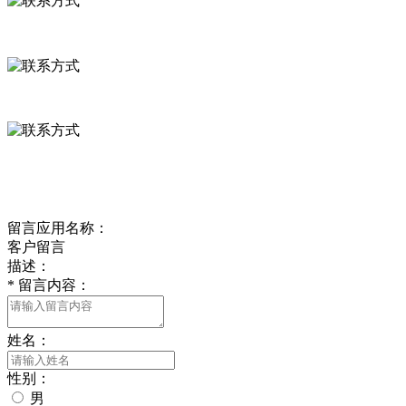
河北省保定市徐水县崔庄镇吴庄村
0312-8799456 18633256098
delishipin@yeah.net
给我留言
留言应用名称：
客户留言
描述：
*
留言内容：
姓名：
性别：
男