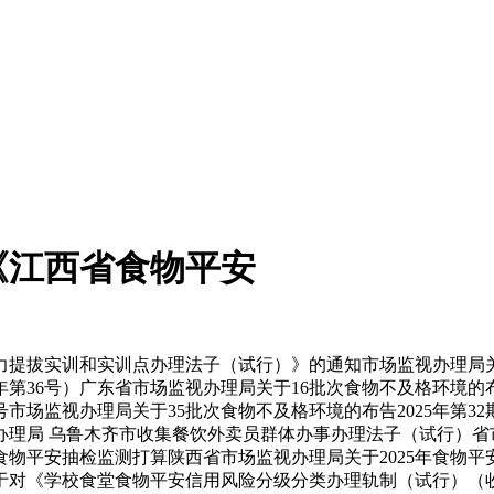
《江西省食物平安
提拔实训和实训点办理法子（试行）》的通知市场监视办理局关
5年第36号）广东省市场监视办理局关于16批次食物不及格环境的
号市场监视办理局关于35批次食物不及格环境的布告2025年第32
理局 乌鲁木齐市收集餐饮外卖员群体办事办理法子（试行）省市
食物平安抽检监测打算陕西省市场监视办理局关于2025年食物平安
）关于对《学校食堂食物平安信用风险分级分类办理轨制（试行）