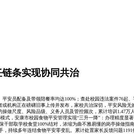
任链条实现协同共治
配备及带领陪餐率均达100%；查处校园违法案件76起、罚款
者或机构正在磅礴旧事上传并发布，家校共治深切，平安风险无
的操做尺度、风险品级、义务人员及管控频次，累计培训1.47万
供餐模式，安康市校园食物平安管理实现“三升一降”：办理精度显
保干部取学校食堂100%结对，浓缩为曲不雅易懂的岗亭操做指南
手，持续多年连结食物平安零变乱。累计处置家长反馈问题1191件