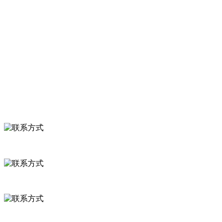
关于我们
食品安全知识
食品安全资讯
联系我们
联系方式
河北省保定市徐水县崔庄镇吴庄村
0312-8799456 18633256098
delishipin@yeah.net