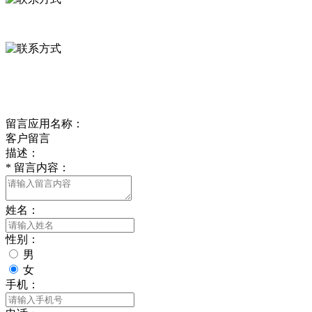
0312-8799456 18633256098
delishipin@yeah.net
给我留言
留言应用名称：
客户留言
描述：
*
留言内容：
姓名：
性别：
男
女
手机：