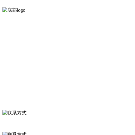
河北wnsr威尼斯食品有限公司创建于1991年，是经省级注册的大型
服务支持
关于我们
食品安全知识
食品安全资讯
联系我们
联系方式
河北省保定市徐水县崔庄镇吴庄村