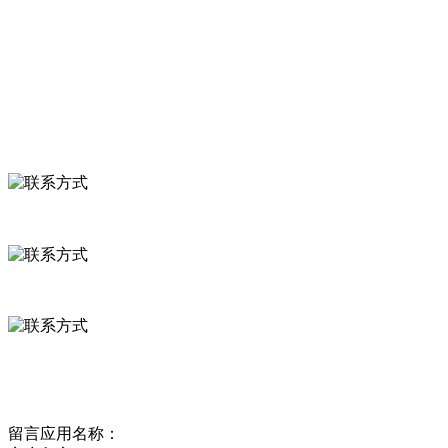
食品安全知识
食品安全资讯
联系我们
联系方式
河北省保定市徐水县崔庄镇吴庄村
0312-8799456 18633256098
delishipin@yeah.net
给我留言
留言应用名称：