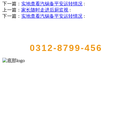
下一篇：
实地查看汽锅备平安运转情况
:
上一篇：
家长随时走进后厨监视
:
下一篇：
实地查看汽锅备平安运转情况
:
QUICK CONTACT US
0312-8799-456
河北wnsr威尼斯食品有限公司创建于1991年，是经省级注册的大型农
产品加工出口企业，注册资金2000万元，总资产1亿多元。公司产品有
速冻甜糯玉米，芦笋，青豆，草莓，花菜，青刀豆，混合菜，胡萝卜
等。
服务支持
关于我们