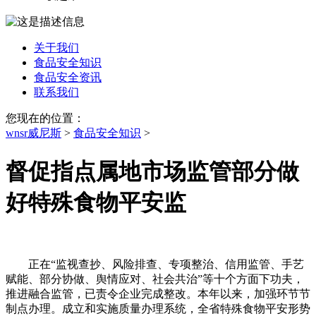
关于我们
食品安全知识
食品安全资讯
联系我们
您现在的位置：
wnsr威尼斯
>
食品安全知识
>
督促指点属地市场监管部分做
好特殊食物平安监
正在“监视查抄、风险排查、专项整治、信用监管、手艺
赋能、部分协做、舆情应对、社会共治”等十个方面下功夫，
推进融合监管，已责令企业完成整改。本年以来，加强环节节
制点办理。成立和实施质量办理系统，全省特殊食物平安形势