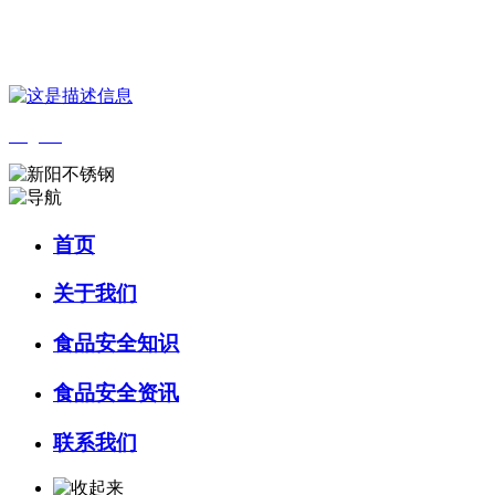
您好，欢迎来到 河北wnsr威尼斯食品 官方网站！
English
首页
关于我们
食品安全知识
食品安全资讯
联系我们