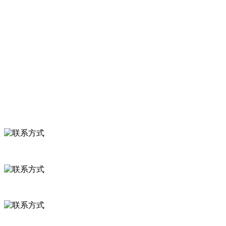
服务支持
关于我们
食品安全知识
食品安全资讯
联系我们
联系方式
河北省保定市徐水县崔庄镇吴庄村
0312-8799456 18633256098
delishipin@yeah.net