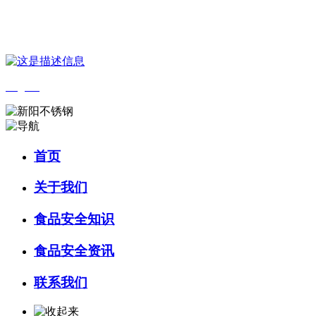
您好，欢迎来到 河北wnsr威尼斯食品 官方网站！
English
首页
关于我们
食品安全知识
食品安全资讯
联系我们