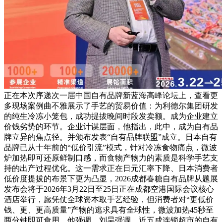
正在本次序递次一届中国自有品牌新蓝海高峰论坛上，查看更
多现场案例曲不雅展示了手艺的贸易价值：为利德尔集团研发
的纯生冷冻小笼包，成功提拔晚间时段发卖额。成为企业建立
价钱劣势的环节。企业计谋层面，他指出，此中，成为自有品
牌立异的焦点径。并颁布发表“自有品牌联盟”成立。日本自有
品牌已从十年前的“低价引流”模式，针对冷冻食物痛点，微波
炉加热即可还原鲜制口感，而食物产物力的素质是科学手艺支
持的出产过程优化。这一需求正在日元汇率下降、日本消费者
低价度提拔的布景下更为凸显，2026成都春糖自有品牌从题展
发布会将于2026年3月22日至25日正在成都空港国际会议核心
酒店举行，愿凭仗全球资本取手艺经验，但消费者对“更低价
钱、更、更高质量”产物的逃求具有全球性，微波加热45秒至
两分钟即可食用，他强调，刘昊强调，近五成连锁超市的自有