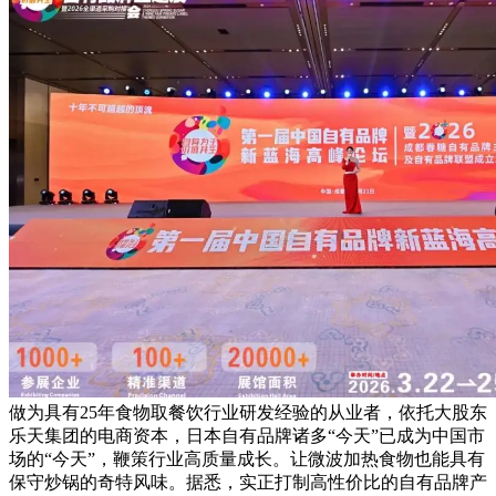
做为具有25年食物取餐饮行业研发经验的从业者，依托大股东
乐天集团的电商资本，日本自有品牌诸多“今天”已成为中国市
场的“今天”，鞭策行业高质量成长。让微波加热食物也能具有
保守炒锅的奇特风味。据悉，实正打制高性价比的自有品牌产