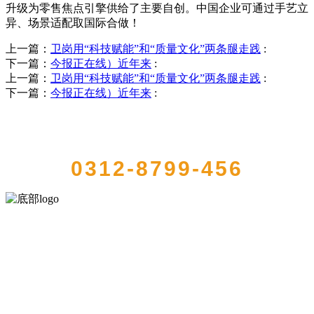
升级为零售焦点引擎供给了主要自创。中国企业可通过手艺立
异、场景适配取国际合做！
上一篇：
卫岗用“科技赋能”和“质量文化”两条腿走践
:
下一篇：
今报正在线）近年来
:
上一篇：
卫岗用“科技赋能”和“质量文化”两条腿走践
:
下一篇：
今报正在线）近年来
:
QUICK CONTACT US
0312-8799-456
河北wnsr威尼斯食品有限公司创建于1991年，是经省级注册的大型农
产品加工出口企业，注册资金2000万元，总资产1亿多元。公司产品有
速冻甜糯玉米，芦笋，青豆，草莓，花菜，青刀豆，混合菜，胡萝卜
等。
服务支持