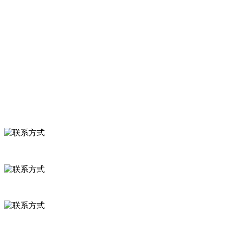
关于我们
食品安全知识
食品安全资讯
联系我们
联系方式
河北省保定市徐水县崔庄镇吴庄村
0312-8799456 18633256098
delishipin@yeah.net